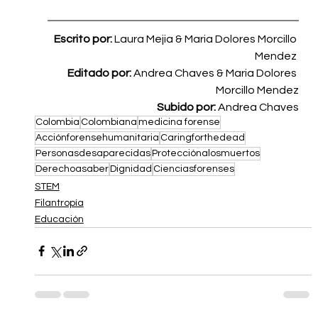
Escrito por: 
Laura Mejia & Maria Dolores Morcillo 
Mendez 
Editado por: 
Andrea Chaves & Maria Dolores 
Morcillo Mendez
Subido por: 
Andrea Chaves
Colombia
Colombiana
medicina forense
Acciónforensehumanitaria
Caringforthedead
Personasdesaparecidas
Protecciónalosmuertos
Derechoasaber
Dignidad
Cienciasforenses
STEM
Filantropía
Educación