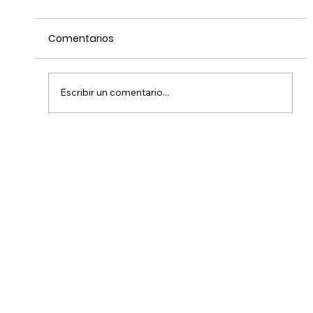
Comentarios
Escribir un comentario...
Rosa Vasquez - Bioquímica y
exploradora de NatGeo ha
alcanzando la felicidad siguiendo la
curiosidad