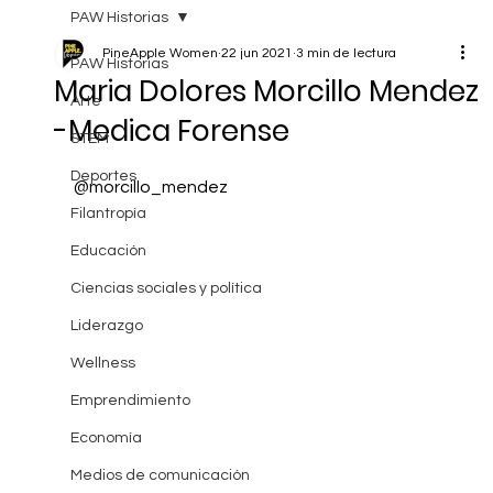
PAW Historias
PineApple Women
22 jun 2021
3 min de lectura
PAW Historias
Maria Dolores Morcillo Mendez
Arte
-Medica Forense
STEM
Deportes
@morcillo_mendez
Filantropía
Educación
Ciencias sociales y política
Liderazgo
Wellness
Emprendimiento
Economía
Medios de comunicación