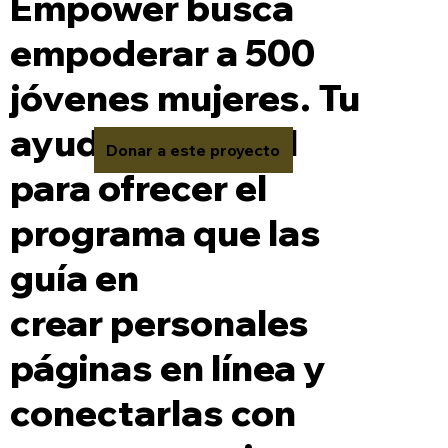
Empower busca
empoderar a 500
jóvenes mujeres. Tu
ayuda es crucial
Donar a este proyecto
para ofrecer el
programa que las
guía en
crear personales
páginas en línea y
conectarlas con