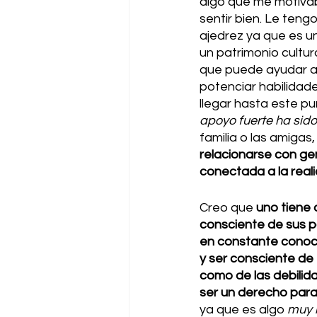
algo que me motiva
sentir bien. Le teng
ajedrez ya que es un
un patrimonio cultur
que puede ayudar a 
potenciar habilidade
llegar hasta este pu
apoyo fuerte ha sido
familia o las amigas,
relacionarse con g
conectada a la reali
Creo que 
uno tiene 
consciente de sus p
en constante conoc
y ser consciente de 
como de las debilid
ser un derecho para l
ya que es algo 
muy b