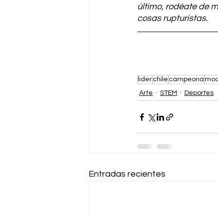
último, rodéate de
cosas rupturistas.
lider
chile
campeona
mod
Arte
STEM
Deportes
Entradas recientes