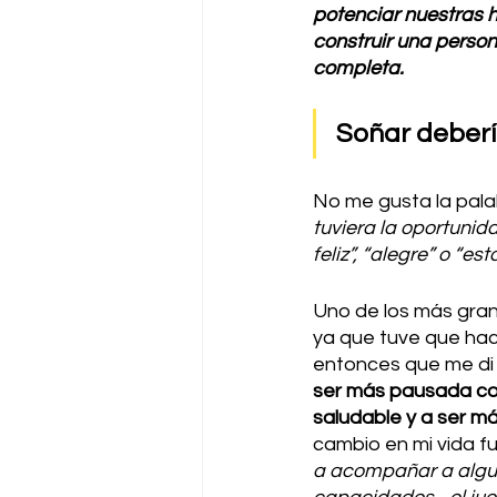
potenciar nuestras h
construir una perso
completa.
Soñar debería
No me gusta la pala
tuviera la oportunid
feliz”, “alegre” o “e
Uno de los más gra
ya que tuve que hac
entonces que me di
ser más pausada con
saludable y a ser m
cambio en mi vida f
a acompañar a algui