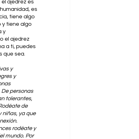
 el ajedrez es 
a humanidad, es 
ia, tiene algo 
 y tiene algo 
 y 
 el ajedrez 
a a ti, puedes 
s que sea. 
vas y 
gres y 
onas 
 De personas 
n tolerantes, 
 Rodéate de 
 niñas, ya que 
nexión. 
nces rodéate y 
el mundo. Por 