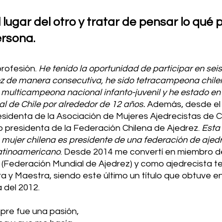
 lugar del otro y tratar de pensar lo qué 
rsona. 
rofesión. 
He tenido la oportunidad de participar en sei
z de manera consecutiva, he sido tetracampeona chilen
 multicampeona nacional infanto-juvenil y he estado en 
 de Chile por alrededor de 12 años. 
Además, desde el 
esidenta de la Asociación de Mujeres Ajedrecistas de C
o presidenta de la Federación Chilena de Ajedrez. 
Esta 
mujer chilena es presidente de una federación de ajedr
latinoamericano
. Desde 2014 me convertí en miembro de
(Federación Mundial de Ajedrez) y como ajedrecista ten
ra y Maestra, siendo este último un título que obtuve en
 del 2012.
pre fue una pasión, 