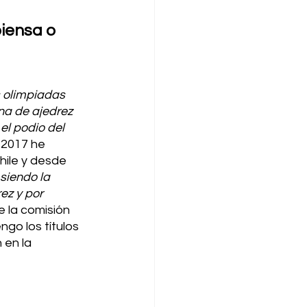
piensa o 
s olimpiadas 
a de ajedrez 
el podio del 
2017 he 
hile y desde 
siendo la 
ez y por 
 la comisión 
go los títulos 
 en la 