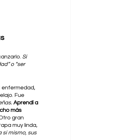
as
anzarlo.
 Si 
ad” o “ser 
i enfermedad, 
lajo. Fue 
ñas. 
Aprendí a 
ucho más 
Otro gran 
apa muy linda, 
 sí mismo, sus 