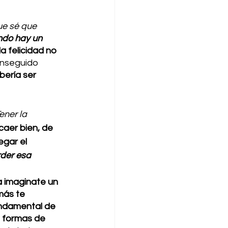
e sé que 
ndo hay un 
 la felicidad no 
onseguido 
bería ser 
ner la 
caer bien, de 
gar el 
der esa 
 imaginate un 
más te 
ndamental de 
 formas de 