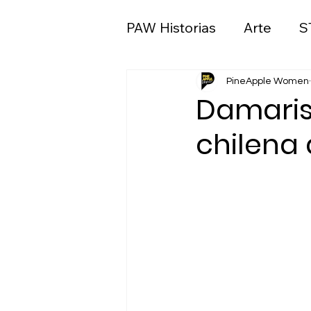
PAW Historias
Arte
S
Ciencias sociales y polít
PineApple Women
Damaris
chilena 
Medios de comunicació