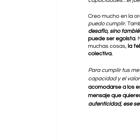
capacidades…el jue
Creo mucho en la or
puedo cumplir.
 Tamb
desafío, sino tambié
puede ser egoísta
.
muchas cosas,
 la f
colectiva. 
Para cumplir tus met
capacidad y el valor
acomodarse a los esp
mensaje que quiere
autenticidad, ese se