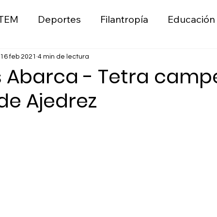
TEM
Deportes
Filantropía
Educación
ica
Liderazgo
Wellness
Emprendimie
16 feb 2021
4 min de lectura
 Abarca - Tetra cam
de Ajedrez
n
Moda
Sostenibilidad Ambiental