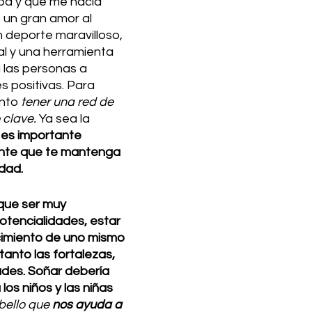
ba y que me hacía 
o un gran amor al 
 deporte maravilloso, 
al y una herramienta 
las personas a 
s positivas. Para 
nto 
tener una red de 
 clave.
 Ya sea la 
 
es importante 
ente que te mantenga 
dad.
que ser muy 
otencialidades, estar 
imiento de uno mismo 
tanto las fortalezas, 
ades. Soñar debería 
os niños y las niñas 
ello que 
nos ayuda a 