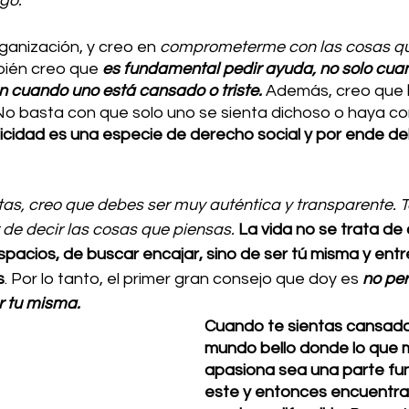
go. 
ganización, y creo en 
comprometerme con las cosas qu
ién creo que
 es fundamental pedir ayuda, no solo cua
n cuando uno está cansado o triste.
 Además, creo que
 No basta con que solo uno se sienta dichoso o haya c
elicidad es una especie de derecho social y por ende de
as, creo que debes ser muy auténtica y transparente. Te
 de decir las cosas que piensas.
La vida no se trata de 
acios, de buscar encajar, sino de ser tú misma y entre
s
. Por lo tanto, el primer gran consejo que doy es 
no per
r tu misma. 
Cuando te sientas cansada
mundo bello donde lo que 
apasiona sea una parte fu
este y entonces encuentra