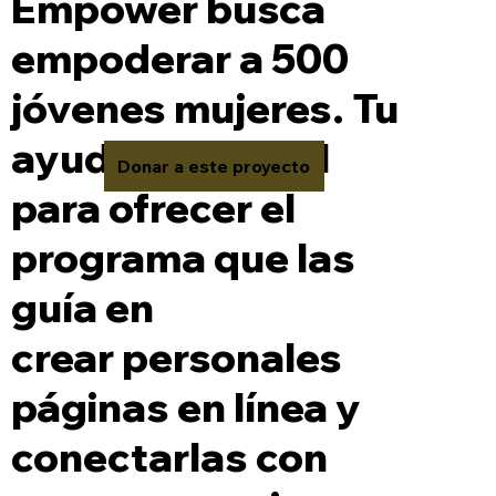
Empower busca
empoderar a 500
jóvenes mujeres. Tu
ayuda es crucial
Donar a este proyecto
para ofrecer el
programa que las
guía en
crear personales
páginas en línea y
conectarlas con