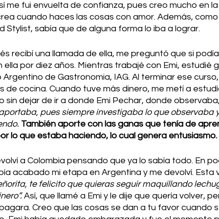
sí me fui envuelta de confianza, pues creo mucho en la
 crea cuando haces las cosas con amor. Además, como
 Stylist, sabía que de alguna forma lo iba a lograr.  
s recibí una llamada de ella, me preguntó que si podía ir
ella por diez años. Mientras trabajé con Emi, estudié 
to Argentino de Gastronomia, IAG. Al terminar ese curso,
 de cocina. Cuando tuve más dinero, me metí a estudia
o sin dejar de ir a donde Emi Pechar, donde observaba
aportaba, pues siempre investigaba lo que observaba y
ndo. 
También aporte con las ganas que tenía de aprend
or lo que estaba haciendo, lo cual genera entusiasmo. 
volví a Colombia pensando que ya lo sabía todo. En po
bía acabado mi etapa en Argentina y me devolví. Esta 
ñorita, te felicito que quieras seguir maquillando lechu
nero”.
 Así, que llamé a Emi y le dije que quería volver, p
agara. Creo que las cosas se dan a tu favor cuando s