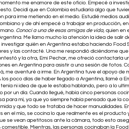
 momento me enamore de este oficio. Empecé a invest
 esto. Decidí que en Colombia estudiaría algo que tuvie
ion para irme metiendo en el medio. Estudié medios audi
lombiano y de ahí empecé a trabajar en producción, en 
rmano. 
Conocí a una de esas amigas de vida,
 quien en
rgentina. Me llamo mucho la atención la idea de salir de
nvestigar quién en Argentina estaba haciendo Food Sty
eres y las contacté. Una me respondió diciéndome que 
ontestó y la otra, Emi Pechar, me ofreció contactarla u
nes en Argentina para asistir a una sesión de fotos. C
pá, me aventuré a irme. En Argentina tuve el apoyo de 
A los poco días de haber llegado a Argentina, llamé a E
tenía ni idea de que le estaba hablando, pero a lo ultim
o por un día. Cuando llegué, había cinco personas coci
sa para mí, ya que yo siempre había pensado que la c
mida y que todo se trataba de hacer manualidades. En e
es en el mío, se cocina lo que realmente es el producto 
que se vean apetitosos ante la cámara, todo esto ase
comestible. Mientras, las personas cocinaban la Food St