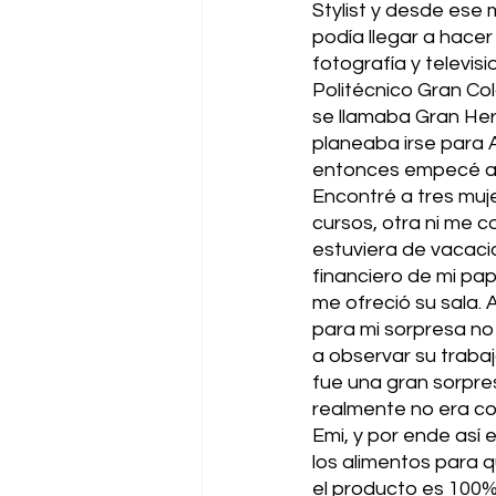
Stylist y desde ese
podía llegar a hacer
fotografía y televis
Politécnico Gran Co
se llamaba Gran He
planeaba irse para A
entonces empecé a i
Encontré a tres muj
cursos, otra ni me c
estuviera de vacacio
financiero de mi pa
me ofreció su sala. 
para mi sorpresa no 
a observar su trabaj
fue una gran sorpre
realmente no era co
Emi, y por ende así 
los alimentos para 
el producto es 100% 