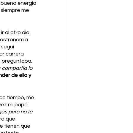
 buena energía 
 siempre me 
 al otro día. 
gastronomía 
 seguí 
r carrera 
, preguntaba, 
 compartía lo 
er de ella y 
co tiempo, me 
vez mi papá 
gas pero no te 
ero que 
e tienen que 