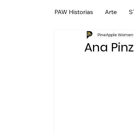
PAW Historias
Arte
S
Ciencias sociales y polít
PineApple Women
Ana Pinz
Medios de comunicació