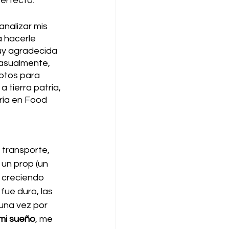
rfecto. 
nalizar mis 
 hacerle 
uy agradecida 
Casualmente, 
otos para 
tierra patria, 
ría en Food 
 transporte, 
un prop (un 
ui creciendo 
fue duro, las 
una vez por 
 mi sueño
, me 