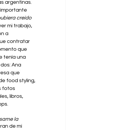
 argentinas. 
 importante 
hubiera creído 
 ver mi trabajo, 
n a 
ue contratar 
omento que 
 tenía una 
dos: Ana 
resa que 
e food styling, 
 fotos 
s, libros, 
ops.
same la 
ran de mi 