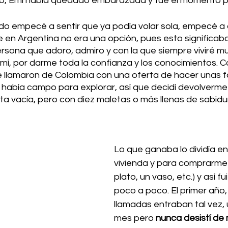
o, Emi había quedado embarazada y fue el momento pe
 empecé a sentir que ya podía volar sola, empecé a a
en Argentina no era una opción, pues esto significaba
rsona que adoro, admiro y con la que siempre viviré m
 mí, por darme toda la confianza y los conocimientos. 
llamaron de Colombia con una oferta de hacer unas f
abía campo para explorar, así que decidí devolverme a 
ta vacía, pero con diez maletas o más llenas de sabidu
Lo que ganaba lo dividía en
vivienda y para comprarme 
plato, un vaso, etc.) y así f
poco a poco. El primer año, 
llamadas entraban tal vez, 
mes pero 
nunca desistí de