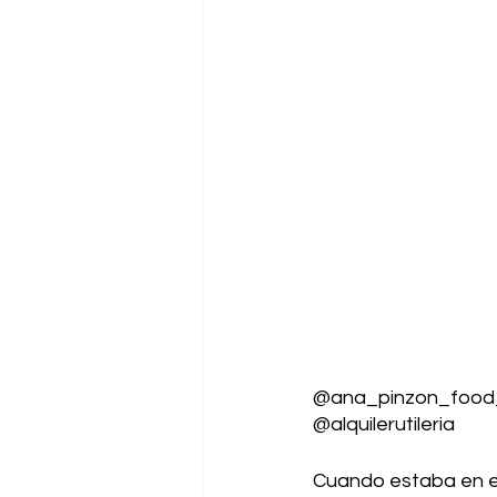
@ana_pinzon_food_
@alquilerutileria
Cuando estaba en el 