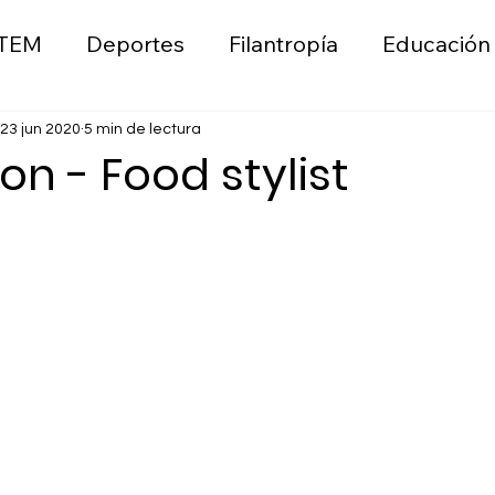
TEM
Deportes
Filantropía
Educación
ica
Liderazgo
Wellness
Emprendimie
23 jun 2020
5 min de lectura
on - Food stylist
n
Moda
Sostenibilidad Ambiental