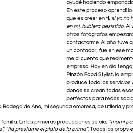
ayudé haciendo empanadas
En este proceso aprendí lo
que es creer en ti, 
si yo no 
en mí, hubiera desistido.
 Al
otros fotógrafos empezaro
contactarme. Al año tuve q
un contador, fue en ese m
me di cuenta que realmente
empresa. Hoy en día tengo 
Pinzón Food Stylist, la emp
produce todo los servicios d
donde se crean todas esas
perfectas para redes sociale
La Bodega de Ana, mi segunda empresa, de utilería y pr
amilia. En las primeras producciones se oía,
 “mamí pa
”, “tía prestame el plato de la prima”
. Todos los props e