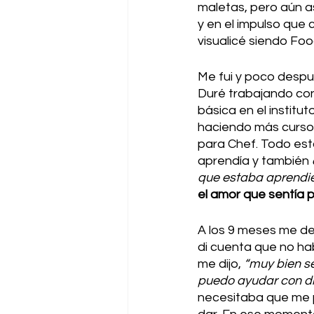
maletas, pero aún a
y en el impulso que
visualicé siendo Food
Me fui y poco despué
Duré trabajando con 
básica en el institu
haciendo más cursos
para Chef. Todo est
aprendía y también 
que estaba aprendie
el amor que sentía p
A los 9 meses me de
di cuenta que no ha
me dijo, 
“muy bien se
puedo ayudar con di
necesitaba que me p