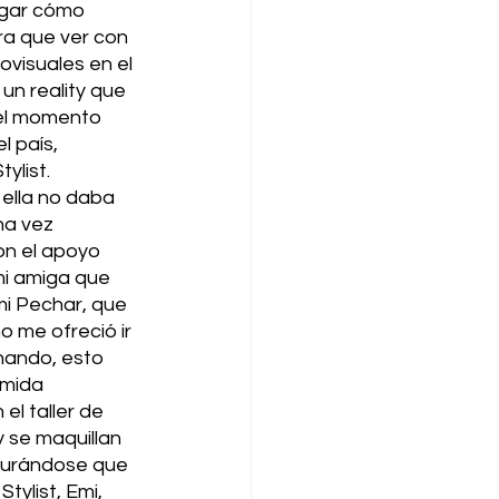
igar cómo 
ra que ver con 
ovisuales en el 
un reality que 
 el momento 
l país, 
list. 
ella no daba 
na vez 
on el apoyo 
mi amiga que 
mi Pechar, que 
o me ofreció ir 
nando, esto 
omida 
l taller de 
y se maquillan 
gurándose que 
ylist, Emi, 