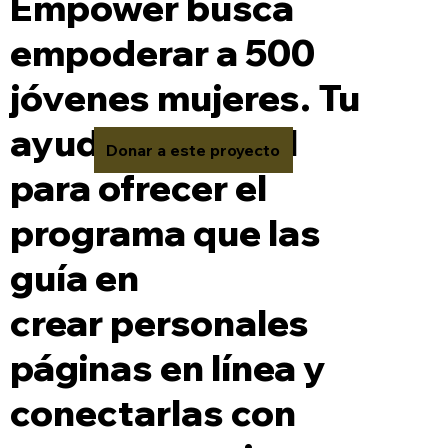
Empower busca
empoderar a 500
jóvenes mujeres. Tu
ayuda es crucial
Donar a este proyecto
para ofrecer el
programa que las
guía en
crear personales
páginas en línea y
conectarlas con