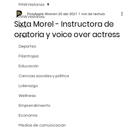
PAW Historias
PineApple Women
20 abr 2021
1 min de lectura
PAW Historias
Sixta Morel - Instructora de
Arte
oratoria y voice over actress
STEM
Deportes
Filantropía
Educación
Ciencias sociales y política
Liderazgo
Wellness
Emprendimiento
Economía
Medios de comunicación