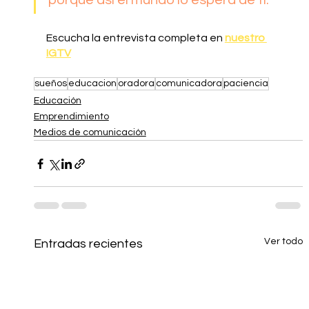
porque así el mundo lo espera de ti.” 
Escucha la entrevista completa en 
nuestro 
IGTV
sueños
educacion
oradora
comunicadora
paciencia
Educación
Emprendimiento
Medios de comunicación
Ver todo
Entradas recientes