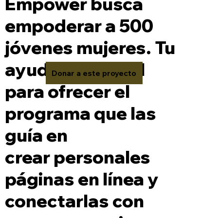
Empower busca
empoderar a 500
jóvenes mujeres. Tu
ayuda es crucial
Donar a este proyecto
para ofrecer el
programa que las
guía en
crear personales
páginas en línea y
conectarlas con