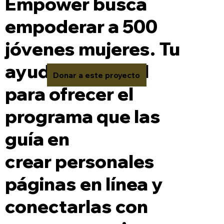
Empower busca
empoderar a 500
jóvenes mujeres. Tu
ayuda es crucial
Donar a este proyecto
para ofrecer el
programa que las
guía en
crear personales
páginas en línea y
conectarlas con