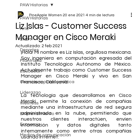
PAW Historias
PineApple Women
20 ene 2021
4 min de lectura
PAW Historias
Liz Islas - Customer Success
Arte
Manager en Cisco Meraki
STEM
Actualizado:
2 feb 2021
Deportes
¡Hola! Mi nombre es Liz Islas, orgullosa mexicana. 
Soy ingeniera en computación egresada del 
Filantropía
Instituto Tecnológico Autónomo de México. 
Actualmente trabajo como Customer Success 
Educación
Manager en Cisco Meraki y vivo en San 
Francisco, California. 
Ciencias sociales y política
Liderazgo
La tecnología que desarrollamos en Cisco 
Meraki permite la conexión de compañías 
Wellness
mediante una infraestructura de red segura 
administrada en la nube, permitiendo que 
Emprendimiento
nuestros clientes interactúen, envíen 
Economía
información y datos digitales tanto 
internamente como entre otras compañías 
Medios de comunicación
usando internet. 