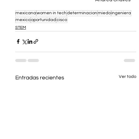
mexicana
women in tech
determinacion
miedo
ingeniera
mexico
oportunidad
cisco
STEM
Ver todo
Entradas recientes