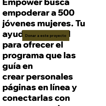
Empower busca
empoderar a 500
jóvenes mujeres. Tu
ayuda es crucial
Donar a este proyecto
para ofrecer el
programa que las
guía en
crear personales
páginas en línea y
conectarlas con