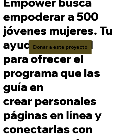
Empower busca
empoderar a 500
jóvenes mujeres. Tu
ayuda es crucial
Donar a este proyecto
para ofrecer el
programa que las
guía en
crear personales
páginas en línea y
conectarlas con