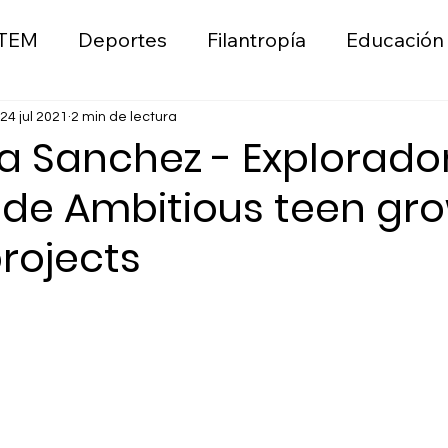
TEM
Deportes
Filantropía
Educación
ica
Liderazgo
Wellness
Emprendimie
24 jul 2021
2 min de lectura
a Sanchez - Explorado
 de Ambitious teen gr
n
Moda
Sostenibilidad Ambiental
rojects