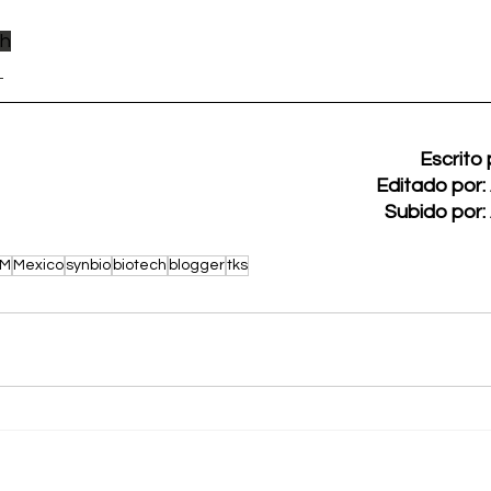
h
 
Escrito 
Editado por: 
Subido por: 
EM
Mexico
synbio
biotech
blogger
tks