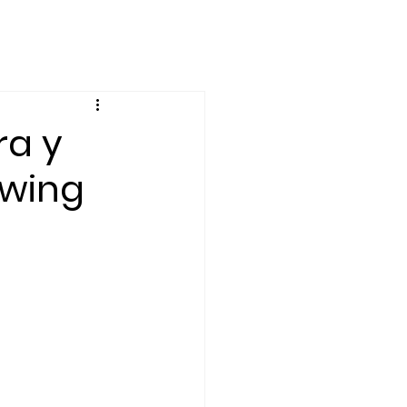
nto
Economía
ra y
owing