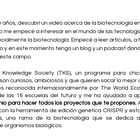
 años, descubrí un video acerca de la biotecnología en
me empecé a interesar en el mundo de las tecnologí
ialmente la biotecnología. Empecé a leer artículos, a 
to y en este momento tengo un blog y un podcast don
 este campo. 
Knowledge Society (TKS), un programa para chic
on curiosos, ambiciosos y que quieren sacar lo mejor d
es reconocida internacionalmente por The World Eco
e las 16 escuelas del futuro y me ha ayudado a a
nio para hacer todos los proyectos que te propones.
 
con la herramienta de edición genética CRISPR y est
ica, una rama de la biotecnología que se dedica a
de organismos biológicos.