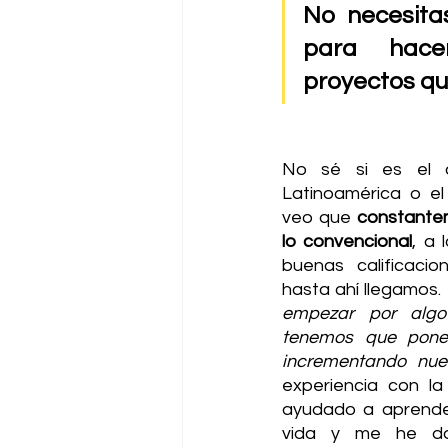
No necesitas
para hace
proyectos qu
No sé si es el co
Latinoamérica o el 
veo que 
constantem
lo convencional
, a 
buenas calificacio
hasta ahí llegamos. 
empezar por algo 
tenemos que poner 
incrementando nues
experiencia con la
ayudado a aprender
vida y me he d