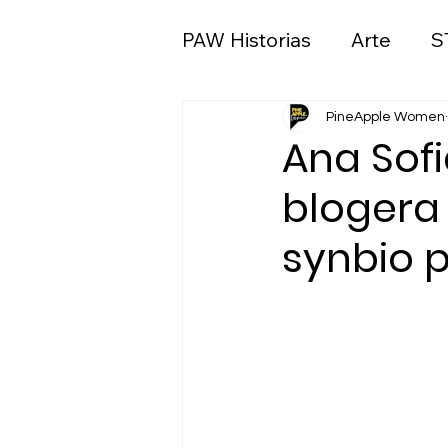
PAW Historias
Arte
S
Ciencias sociales y polít
PineApple Women
Ana Sofi
blogera
Medios de comunicació
synbio p