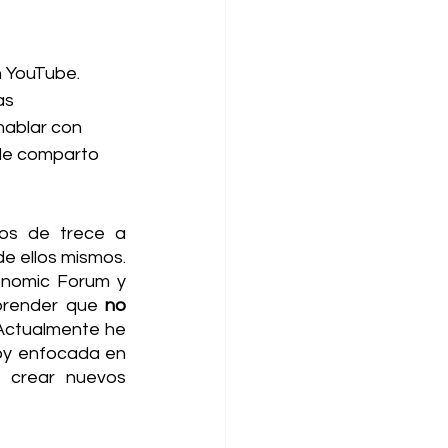
 YouTube. 
as 
hablar con 
de comparto 
os de trece a 
e ellos mismos. 
nomic Forum y 
prender que 
no 
Actualmente he 
oy enfocada en 
 crear nuevos 