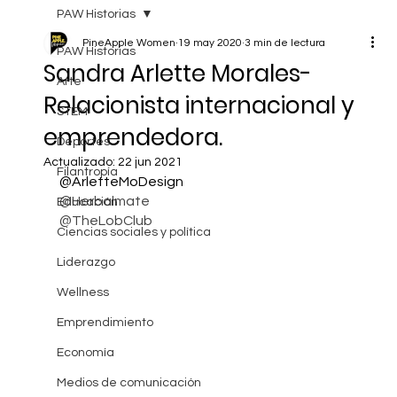
PAW Historias
PineApple Women
19 may 2020
3 min de lectura
PAW Historias
Sandra Arlette Morales-
Arte
Relacionista internacional y
STEM
emprendedora.
Deportes
Actualizado:
22 jun 2021
Filantropía
@ArletteMoDesign
@Herbalmate
Educación
@TheLobClub
Ciencias sociales y política
Liderazgo
Wellness
Emprendimiento
Economía
Medios de comunicación