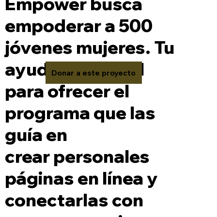
Empower busca
empoderar a 500
jóvenes mujeres. Tu
ayuda es crucial
Donar a este proyecto
para ofrecer el
programa que las
guía en
crear personales
páginas en línea y
conectarlas con