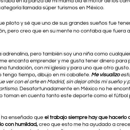
taba en la panza de mi mamá oía el motor de los carro
categoría llamada súper turismos en México. 
ue piloto y sé que uno de sus grandes sueños fue tener
ón, pero creo que en su mente no contaba que fuera a
a adrenalina, pero también soy una niña como cualquier
 me encanta emprender y me gusta tener dinero para 
na fundación, con mi iglesia y para uno que otro gusto. 
tengo tiempo, dibujo en mi caballete. 
Me visualizo
 est
e ver con el arte en Madrid, sin dejar atrás mi sueño y p
artismo. 
Desafortunadamente en México no he encon
o toman en cuenta tanto este deporte como el fútbol p
e ha enseñado que 
el trabajo siempre hay que hacerlo 
lo con humildad, 
creo que esto me ha ayudado a crecer