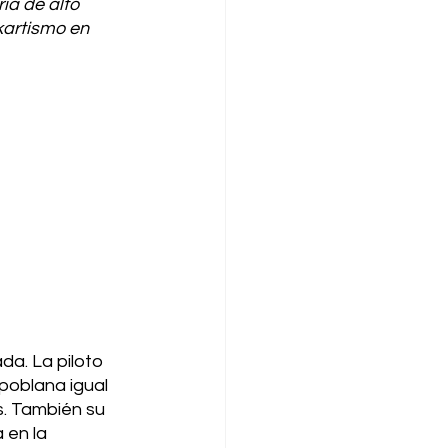
ía de alto 
kartismo en 
a. La piloto 
poblana igual 
s. También su 
 en la 