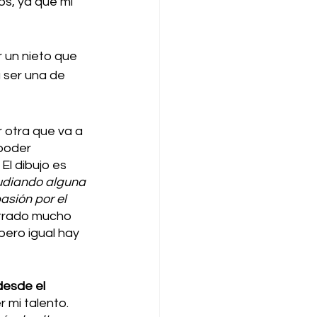
s, ya que mi 
 un nieto que 
 ser una de 
 otra que va a 
poder 
El dibujo es 
udiando alguna 
asión por el 
trado mucho 
ero igual hay 
desde el 
 mi talento.