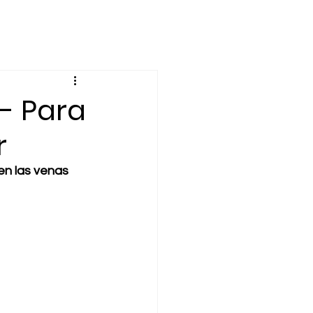
nto
Economía
 - Para
r
en las venas 