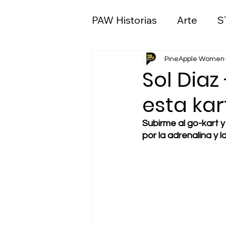
PAW Historias
Arte
S
Ciencias sociales y polít
PineApple Women
Sol Diaz
esta kar
Medios de comunicació
Subirme al go-kart y
por la adrenalina y l