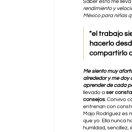
Saber esto me lleva
rendimiento y veloc
México para niñas q
"el trabajo s
hacerlo desde
compartirlo 
Me siento muy afort
alrededor y me doy 
aprender de cada pe
llevado a 
ser consta
consejos
. Convivo c
entrenan con consta
Majo Rodríguez es m
que yo. Ella nunca 
humildad, sencillez, 