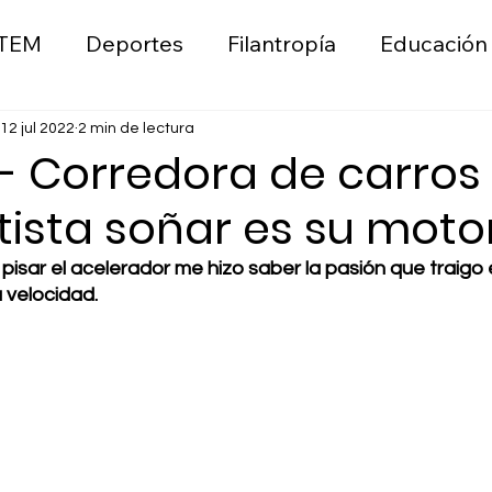
TEM
Deportes
Filantropía
Educación
ica
Liderazgo
Wellness
Emprendimie
12 jul 2022
2 min de lectura
 - Corredora de carros
tista soñar es su moto
n
Moda
Sostenibilidad Ambiental
 pisar el acelerador me hizo saber la pasión que traigo 
a velocidad.