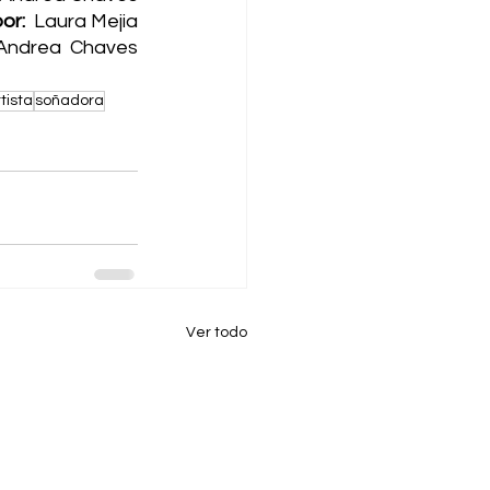
or: 
 Laura Mejia
Andrea  Chaves
tista
soñadora
Ver todo