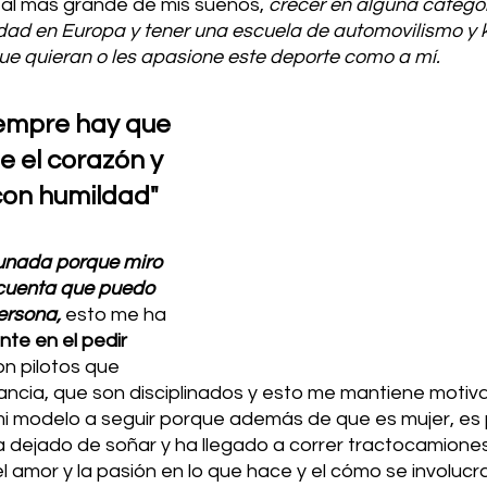
 al más grande de mis sueños, 
crecer en alguna categor
idad en Europa y tener una escuela de automovilismo y 
ue quieran o les apasione este deporte como a mí.
iempre hay que 
 el corazón y 
con humildad"
unada porque miro 
cuenta que puedo 
rsona, 
esto me ha 
nte en el pedir 
on pilotos que 
ncia, que son disciplinados y esto me mantiene motivad
i modelo a seguir porque además de que es mujer, es 
ha dejado de soñar y ha llegado a correr tractocamione
el amor y la pasión en lo que hace y el cómo se involucra