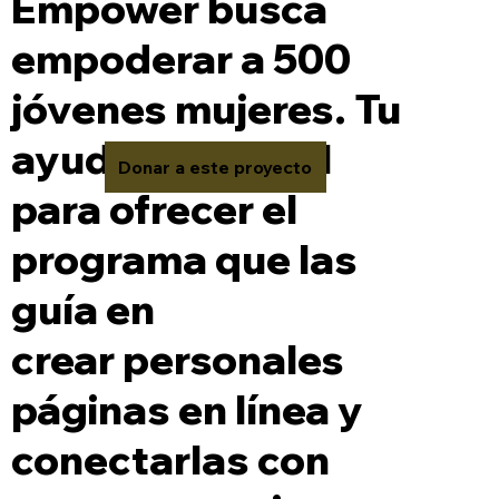
Empower busca
empoderar a 500
jóvenes mujeres. Tu
ayuda es crucial
Donar a este proyecto
para ofrecer el
programa que las
guía en
crear personales
páginas en línea y
conectarlas con