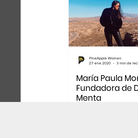
PineApple Women
27 ene 2020
3 min de lec
María Paula Mon
Fundadora de 
Menta