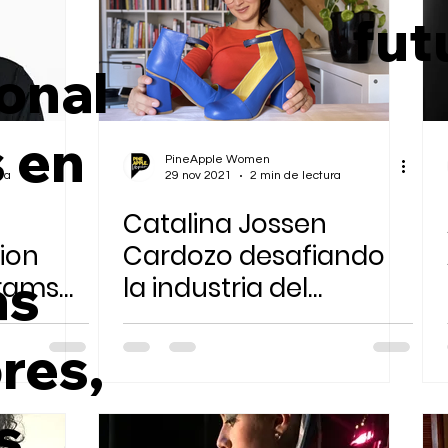
n
fut
Sostenibilidad Ambiental
onal
s en
PineApple Women
ra
29 nov 2021
2 min de lectura
Catalina Jossen
ion
Cardozo desafiando
as
grams
la industria del
calzado crea su
res,
erful
sueño: by maria
s