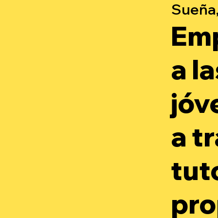
Sueña,
Em
a l
jóv
a t
tut
pro