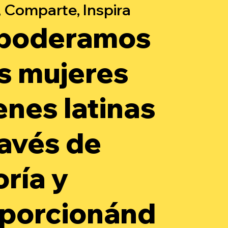
 Comparte, Inspira
poderamos
as mujeres
enes latinas
ravés de
oría y
porcionánd