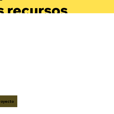
s recursos
a
arrollar su
oestima y
onocer su
or.
royecto