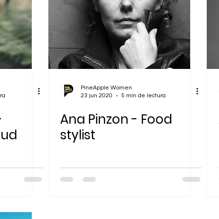
PineApple Women
ra
23 jun 2020
5 min de lectura
-
Ana Pinzon - Food
tud
stylist