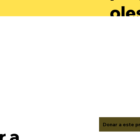
ole
par
des
aut
rec
val
Donar a este p
 a