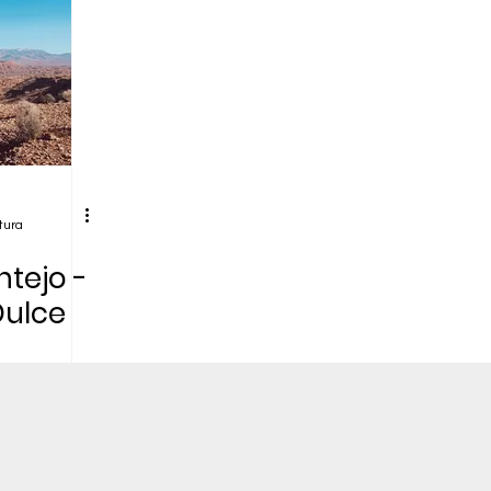
tura
tejo -
Dulce