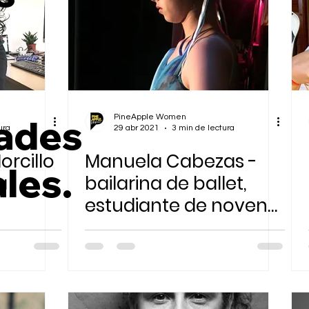
ades
PineApple Women
ura
29 abr 2021
3 min de lectura
orcillo
Manuela Cabezas -
les.
a
bailarina de ballet,
estudiante de noveno
grado