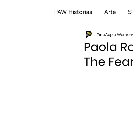
PAW Historias
Arte
S
Ciencias sociales y polít
PineApple Women
Paola R
The Fea
Medios de comunicació