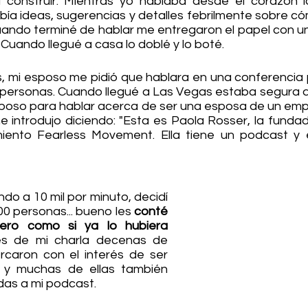
 construir. Mientras yo hablaba desde el corazón l
bía ideas, sugerencias y detalles febrilmente sobre có
 Cuando terminé de hablar me entregaron el papel con u
. Cuando llegué a casa lo doblé y lo boté. 
mi esposo me pidió que hablara en una conferencia pa
 personas. Cuando llegué a Las Vegas estaba segura de 
poso para hablar acerca de ser una esposa de un emp
e introdujo diciendo: "Esta es Paola Rosser, la fundad
miento Fearless Movement. Ella tiene un podcast y 
do a 10 mil por minuto, decidí 
00 personas... bueno les 
conté 
ro como si ya lo hubiera 
s de mi charla decenas de 
caron con el interés de ser 
 y muchas de ellas también 
das a mi podcast.