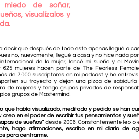
miedo de soñar, 
ueños, visualízalos y 
ida.
a decir que después de todo esto apenas llegué a casa
pues no, nuevamente, llegué a casa y no hice nada por 
internacional de la mujer, lancé mi sueño y el Movim
y 625 mujeres hacen parte de The Fearless Femal
s de 7.000 suscriptores en mi podcast y he entrevis
mparten su trayecto y dejan una pizca de sabiduría 
a de mujeres y tengo grupos privados de responsabil
pios grupos de Mastermind.
lo que había visualizado, meditado y pedido se han cum
y 
creo en el poder de escribir tus pensamientos y sueñ
apas de sueños” 
desde 2006. Constantemente leo o es
nte, hago afirmaciones, escribo en mi diario de ag
os para centrarme.