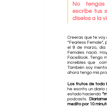
No tengas 
escribe tus s
díselos a la v
Creeras que te voy 
“Fearless Female”, 
el 8 de marzo, día 
Females nació. Ho
FaceBook. Tengo má
increíbles que  co
También soy mentor
ahora tengo mis pro
Los frutos de todo 
he escrito un diario 
estado haciendo 
“m
podcasts. 
Diariame
medito por 10 minut