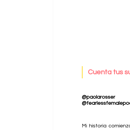
Cuenta tus s
@paolarosser
@fearlessfemalepo
Mi historia comien