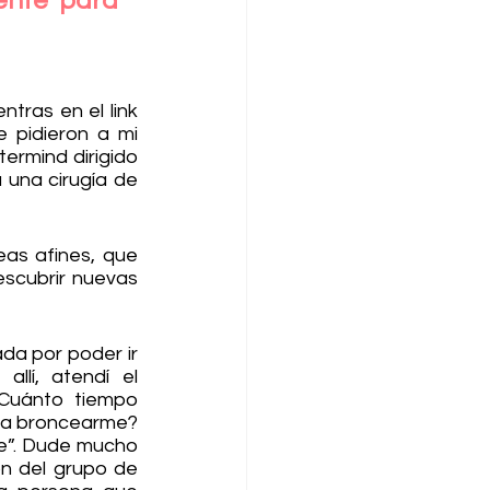
nte para 
tras en el link 
 pidieron a mi 
ermind dirigido 
una cirugía de 
as afines, que 
scubrir nuevas 
a por poder ir 
lí, atendí el 
Cuánto tiempo 
ra broncearme? 
e”. Dude mucho 
n del grupo de 