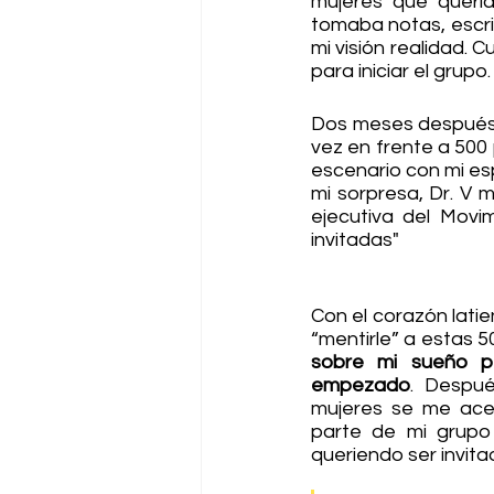
mujeres que quería
tomaba notas, escri
mi visión realidad.
para iniciar el grupo
Dos meses después, 
vez en frente a 500
escenario con mi es
mi sorpresa, Dr. V m
ejecutiva del Movi
invitadas"
Con el corazón latien
“mentirle” a estas 5
sobre mi sueño pe
empezado
. Despué
mujeres se me acer
parte de mi grupo
queriendo ser invita