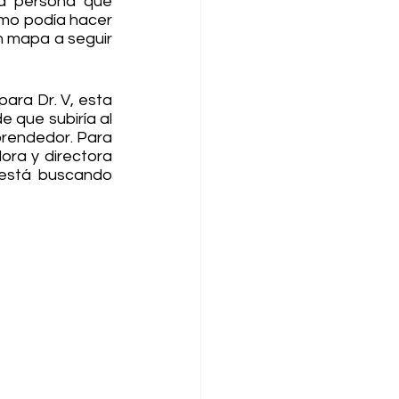
a persona que 
mo podía hacer 
n mapa a seguir 
ra Dr. V, esta 
que subiría al 
rendedor. Para 
ora y directora 
está buscando 