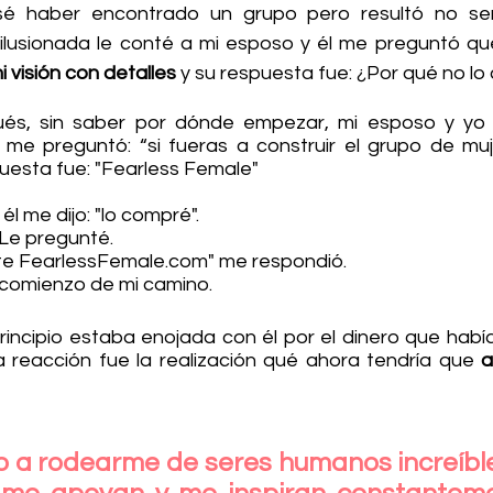
é haber encontrado un grupo pero resultó no ser
ilusionada le conté a mi esposo y él me preguntó qu
i visión con detalles
 y su respuesta fue: ¿Por qué no lo
s, sin saber por dónde empezar, mi esposo y yo
l me preguntó: “si fueras a construir el grupo de muj
puesta fue: "Fearless Female"
l me dijo: "lo compré". 
Le pregunté.
e FearlessFemale.com" me respondió.
 comienzo de mi camino. 
incipio estaba enojada con él por el dinero que había
 reacción fue la realización qué ahora tendría que 
a
 a rodearme de seres humanos increíbl