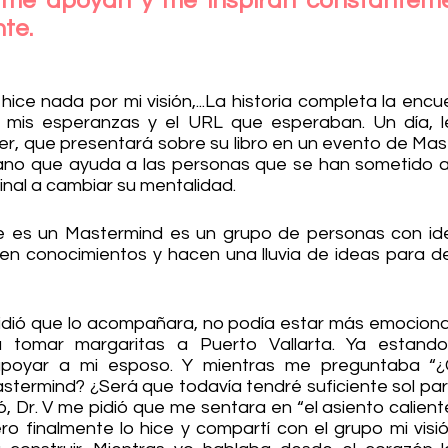
me apoyan y me inspiran constanteme
te.
ice nada por mi visión,...La historia completa la encuen
, mis esperanzas y el URL que esperaban. Un día, le
er, que presentará sobre su libro en un evento de Mast
rujano que ayuda a las personas que se han sometido a 
nal a cambiar su mentalidad. 
e es un Mastermind es un grupo de personas con ide
n conocimientos y hacen una lluvia de ideas para de
dió que lo acompañara, no podía estar más emocionad
tomar margaritas a Puerto Vallarta. Ya estando al
poyar a mi esposo. Y mientras me preguntaba “¿
termind? ¿Será que todavía tendré suficiente sol pa
, Dr. V me pidió que me sentara en “el asiento calient
ro finalmente lo hice y compartí con el grupo mi visió