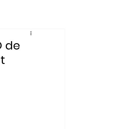
nto
Economía
O de
t