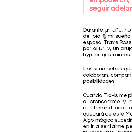
empoderan, 
seguir adelan
Durante un año, no h
del bio ☝️mi sueño
esposo, Travis Ross
por el Dr. V, un ci
bypass gastrointesti
Por si no sabes qu
colaboran, comparte
posibilidades. 
Cuando Travis me pi
a broncearme y a 
mastermind para a
quedará de este Mas
Algo mágico sucedió
en ir a sentarme pe