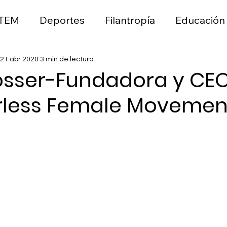
TEM
Deportes
Filantropía
Educación
ica
Liderazgo
Wellness
Emprendimie
21 abr 2020
3 min de lectura
osser-Fundadora y CE
rless Female Movemen
n
Moda
Sostenibilidad Ambiental