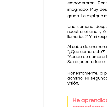
empoderaran. Pens
imaginado. Muy des
grupo. Le expliqué 
m
Una semana despué
nuestra oficina y é
llamarías?" Y mi res
Al cabo de una hora é
"¿Qué compraste?" 
"Acabo de comprart
Su respuesta fue el
Honestamente, al pr
dominio. Mi segunda
visión.
He aprendido